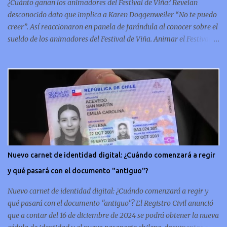
¿Cuánto ganan los animadores del Festival de Viña? Revelan
la hi...
desconocido dato que implica a Karen Doggenweiler “No te puedo
creer”. Así reaccionaron en panela de farándula al conocer sobre el
sueldo de los animadores del Festival de Viña. Animar el Festival
de Viña es tal vez el trabajo más importante al que podría llegar
un animador de televisión en Chile y por eso, la paga -se presume-
debería ser acorde. ¿Cuánto ganará Karen Doggenweiler y su
acompañante? Según se conoce hasta ahora, los animadores del
Festival de Viña del Mar no reciben un sueldo por su rol en el
evento. Al menos no un monto extra al que venían percibirndo por
contrato con su canal empleador. “A la Karen no le pagan, no le
pagan aparte. Hace rato que no pagan”, confirmó la periodista de
espectáculos, Cecilia Gutiérrez, en el programa Hay Que Decirlo
Nuevo carnet de identidad digital: ¿Cuándo comenzará a regir
(Canal 13). “A mí la Tonka (Tomicic) me dijo que a ellos no le
y qué pasará con el documento "antiguo"?
pagaban”, complementó Willy Sabor. Nacho Gutiérrez aportó que,
al menos mientras la organizació...
Nuevo carnet de identidad digital: ¿Cuándo comenzará a regir y
qué pasará con el documento "antiguo"? El Registro Civil anunció
que a contar del 16 de diciembre de 2024 se podrá obtener la nueva