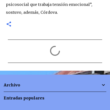
psicosocial que trabaja tensión emocional”,
sostuvo, además, Córdova.
C
o
m
e
n
t
Archivo
a
r
Entradas populares
i
o