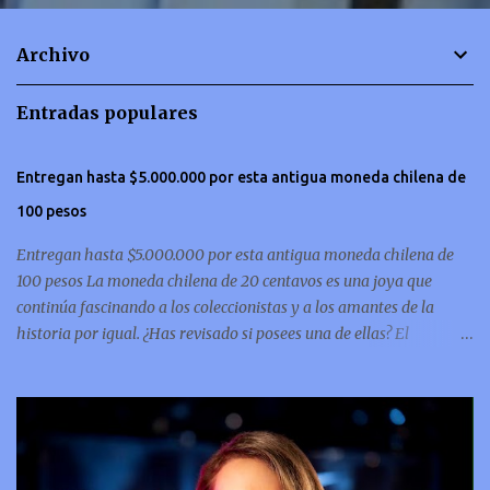
n
t
Archivo
a
r
Entradas populares
i
o
Entregan hasta $5.000.000 por esta antigua moneda chilena de
s
100 pesos
Entregan hasta $5.000.000 por esta antigua moneda chilena de
100 pesos La moneda chilena de 20 centavos es una joya que
continúa fascinando a los coleccionistas y a los amantes de la
historia por igual. ¿Has revisado si posees una de ellas? El
coleccionismo no para de crecer y en esta oportunidad nos hemos
encontrado con una moneda chilena de 20 centavos de 1932 que se
ha convertido en una de las más buscadas por cazadores de
tesoros de todo el mundo. Esta pieza, debido a su rareza y la
demanda en el mercado numismático, ha alcanzado un valor