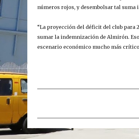
números rojos, y desembolsar tal suma i
“La proyección del déficit del club para 
sumar la indemnización de Almirón. Eso, 
escenario económico mucho más crítico t
C
o
m
e
n