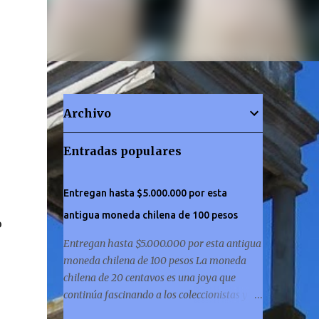
Archivo
Entradas populares
Entregan hasta $5.000.000 por esta
antigua moneda chilena de 100 pesos
o
Entregan hasta $5.000.000 por esta antigua
moneda chilena de 100 pesos La moneda
chilena de 20 centavos es una joya que
continúa fascinando a los coleccionistas y a
los amantes de la historia por igual. ¿Has