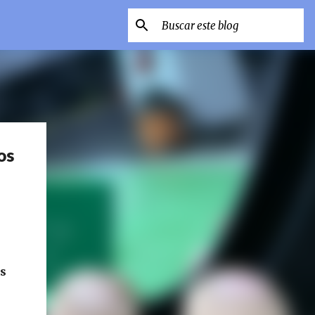
os
os