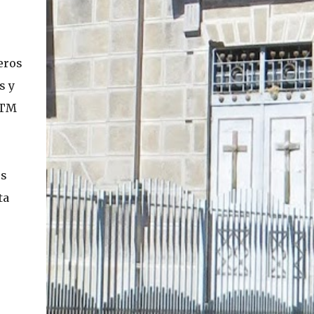
En concreto, las personas podrán acceder a
su carnet y/o pasaporte en una aplicación
móvil del Registro Civil, la cual estará
eros
disponible en iOS y Android. El director del
Registro Civil, Omar Morales, detalló que
s y
"quien renueve a partir del 16 de diciembre,
UTM
va a poder sacar cédula de identidad digital
y pasaporte digital. Van a tener la
funcionalidad en su celular a partir de una
app especial, que va a permitir que a través
os
de pruebas de vida se asegure que la
ta
persona es quien dice ser". Morales también
detalló, en el matinal "Mucho Gusto" de
Mega, las importantes medidas de
seguridad ...