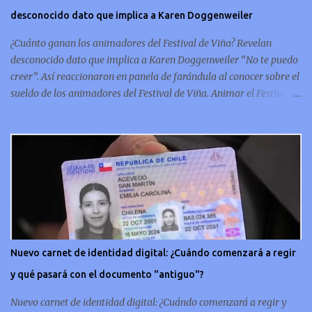
le da una solidez que refleja la artesanía de la época. Un símbolo
desconocido dato que implica a Karen Doggenweiler
conmemorativo La moneda chilena de 20 centavos es
conmemorativa, sí, como lo lees, celebra un capítulo importante en
¿Cuánto ganan los animadores del Festival de Viña? Revelan
la hi...
desconocido dato que implica a Karen Doggenweiler “No te puedo
creer”. Así reaccionaron en panela de farándula al conocer sobre el
sueldo de los animadores del Festival de Viña. Animar el Festival
de Viña es tal vez el trabajo más importante al que podría llegar
un animador de televisión en Chile y por eso, la paga -se presume-
debería ser acorde. ¿Cuánto ganará Karen Doggenweiler y su
acompañante? Según se conoce hasta ahora, los animadores del
Festival de Viña del Mar no reciben un sueldo por su rol en el
evento. Al menos no un monto extra al que venían percibirndo por
contrato con su canal empleador. “A la Karen no le pagan, no le
pagan aparte. Hace rato que no pagan”, confirmó la periodista de
espectáculos, Cecilia Gutiérrez, en el programa Hay Que Decirlo
Nuevo carnet de identidad digital: ¿Cuándo comenzará a regir
(Canal 13). “A mí la Tonka (Tomicic) me dijo que a ellos no le
y qué pasará con el documento "antiguo"?
pagaban”, complementó Willy Sabor. Nacho Gutiérrez aportó que,
al menos mientras la organizació...
Nuevo carnet de identidad digital: ¿Cuándo comenzará a regir y