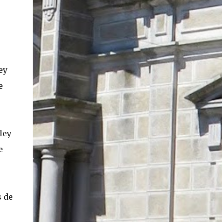
En concreto, las personas podrán acceder a
su carnet y/o pasaporte en una aplicación
móvil del Registro Civil, la cual estará
disponible en iOS y Android. El director del
Registro Civil, Omar Morales, detalló que
ey
"quien renueve a partir del 16 de diciembre,
va a poder sacar cédula de identidad digital
e
y pasaporte digital. Van a tener la
funcionalidad en su celular a partir de una
app especial, que va a permitir que a través
de pruebas de vida se asegure que la
ley
persona es quien dice ser". Morales también
e
detalló, en el matinal "Mucho Gusto" de
Mega, las importantes medidas de
seguridad ...
s de