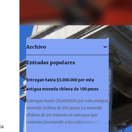
Archivo
Entradas populares
Entregan hasta $5.000.000 por esta
antigua moneda chilena de 100 pesos
Entregan hasta $5.000.000 por esta antigua
moneda chilena de 100 pesos La moneda
chilena de 20 centavos es una joya que
continúa fascinando a los coleccionistas y a
la
los amantes de la historia por igual. ¿Has