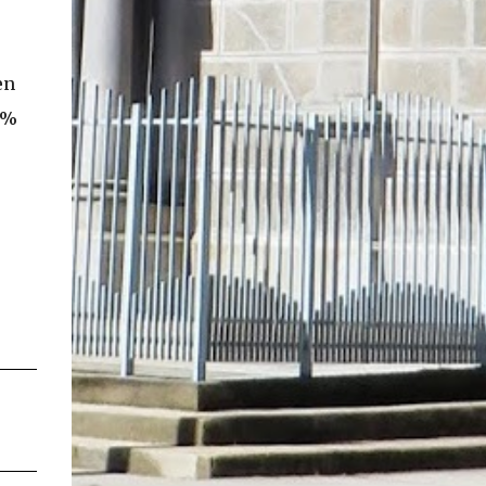
en
9%
o