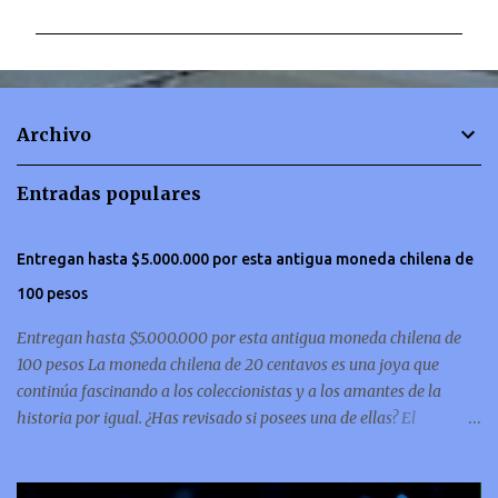
m
e
n
t
Archivo
a
r
Entradas populares
i
o
Entregan hasta $5.000.000 por esta antigua moneda chilena de
s
100 pesos
Entregan hasta $5.000.000 por esta antigua moneda chilena de
100 pesos La moneda chilena de 20 centavos es una joya que
continúa fascinando a los coleccionistas y a los amantes de la
historia por igual. ¿Has revisado si posees una de ellas? El
coleccionismo no para de crecer y en esta oportunidad nos hemos
encontrado con una moneda chilena de 20 centavos de 1932 que se