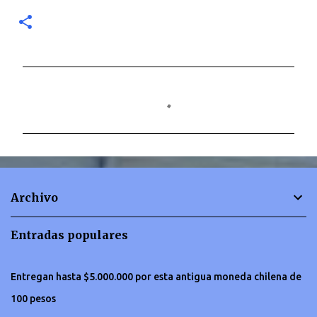
C
o
m
e
n
t
Archivo
a
r
Entradas populares
i
o
Entregan hasta $5.000.000 por esta antigua moneda chilena de
s
100 pesos