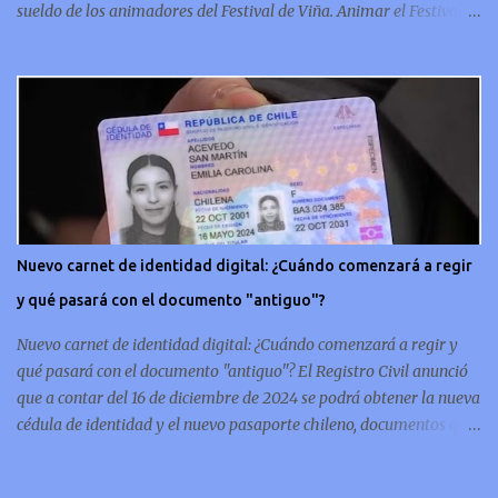
sueldo de los animadores del Festival de Viña. Animar el Festival
de Viña es tal vez el trabajo más importante al que podría llegar
un animador de televisión en Chile y por eso, la paga -se presume-
debería ser acorde. ¿Cuánto ganará Karen Doggenweiler y su
acompañante? Según se conoce hasta ahora, los animadores del
Festival de Viña del Mar no reciben un sueldo por su rol en el
evento. Al menos no un monto extra al que venían percibirndo por
contrato con su canal empleador. “A la Karen no le pagan, no le
pagan aparte. Hace rato que no pagan”, confirmó la periodista de
espectáculos, Cecilia Gutiérrez, en el programa Hay Que Decirlo
Nuevo carnet de identidad digital: ¿Cuándo comenzará a regir
(Canal 13). “A mí la Tonka (Tomicic) me dijo que a ellos no le
y qué pasará con el documento "antiguo"?
pagaban”, complementó Willy Sabor. Nacho Gutiérrez aportó que,
al menos mientras la organizació...
Nuevo carnet de identidad digital: ¿Cuándo comenzará a regir y
qué pasará con el documento "antiguo"? El Registro Civil anunció
que a contar del 16 de diciembre de 2024 se podrá obtener la nueva
cédula de identidad y el nuevo pasaporte chileno, documentos que
además de estar en su tradicional formato físico, también se
podrán tener de forma digital en el celular. En concreto, las