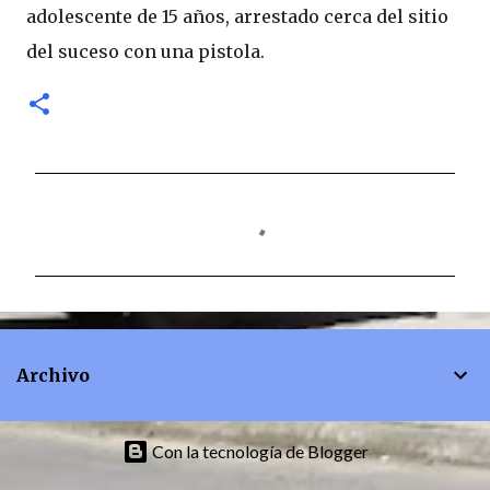
adolescente de 15 años, arrestado cerca del sitio
del suceso con una pistola.
C
o
m
e
n
t
Archivo
a
r
i
Con la tecnología de Blogger
o