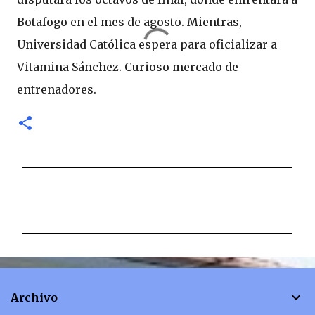
Botafogo en el mes de agosto. Mientras,
Universidad Católica espera para oficializar a
Vitamina Sánchez. Curioso mercado de
entrenadores.
C
o
m
e
n
t
Archivo
a