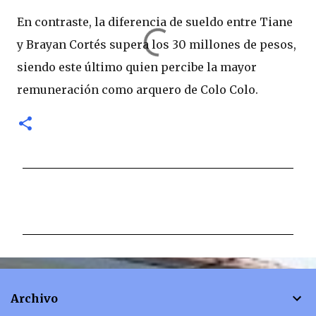
En contraste, la diferencia de sueldo entre Tiane
y Brayan Cortés supera los 30 millones de pesos,
siendo este último quien percibe la mayor
remuneración como arquero de Colo Colo.
C
o
m
e
n
t
Archivo
a