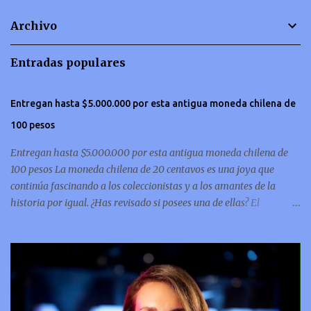
t
Archivo
a
r
Entradas populares
i
o
Entregan hasta $5.000.000 por esta antigua moneda chilena de
s
100 pesos
Entregan hasta $5.000.000 por esta antigua moneda chilena de
100 pesos La moneda chilena de 20 centavos es una joya que
continúa fascinando a los coleccionistas y a los amantes de la
historia por igual. ¿Has revisado si posees una de ellas? El
coleccionismo no para de crecer y en esta oportunidad nos hemos
encontrado con una moneda chilena de 20 centavos de 1932 que se
ha convertido en una de las más buscadas por cazadores de
tesoros de todo el mundo. Esta pieza, debido a su rareza y la
demanda en el mercado numismático, ha alcanzado un valor
sorprendente de hasta $5,000,000. Esta moneda es parte del