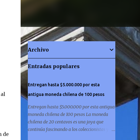
Archivo
Entradas populares
Entregan hasta $5.000.000 por esta
 al
antigua moneda chilena de 100 pesos
Entregan hasta $5.000.000 por esta antigua
moneda chilena de 100 pesos La moneda
chilena de 20 centavos es una joya que
continúa fascinando a los coleccionistas y a
n de
los amantes de la historia por igual. ¿Has