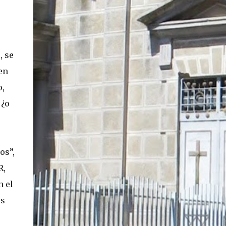
En concreto, las personas podrán acceder a
su carnet y/o pasaporte en una aplicación
móvil del Registro Civil, la cual estará
disponible en iOS y Android. El director del
, se
Registro Civil, Omar Morales, detalló que
en
"quien renueve a partir del 16 de diciembre,
va a poder sacar cédula de identidad digital
o,
y pasaporte digital. Van a tener la
 ¿o
funcionalidad en su celular a partir de una
app especial, que va a permitir que a través
de pruebas de vida se asegure que la
persona es quien dice ser". Morales también
os”,
detalló, en el matinal "Mucho Gusto" de
R,
Mega, las importantes medidas de
seguridad ...
n el
us