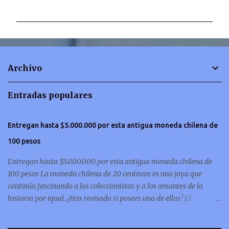
o
m
e
n
t
Archivo
a
r
Entradas populares
i
o
Entregan hasta $5.000.000 por esta antigua moneda chilena de
s
100 pesos
Entregan hasta $5.000.000 por esta antigua moneda chilena de
100 pesos La moneda chilena de 20 centavos es una joya que
continúa fascinando a los coleccionistas y a los amantes de la
historia por igual. ¿Has revisado si posees una de ellas? El
coleccionismo no para de crecer y en esta oportunidad nos hemos
encontrado con una moneda chilena de 20 centavos de 1932 que se