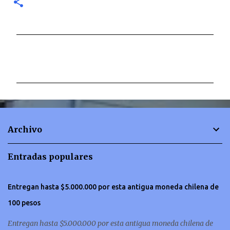
C
o
m
e
n
t
Archivo
a
r
Entradas populares
i
o
Entregan hasta $5.000.000 por esta antigua moneda chilena de
s
100 pesos
Entregan hasta $5.000.000 por esta antigua moneda chilena de