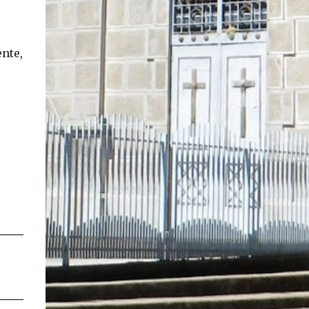
En concreto, las personas podrán acceder a
su carnet y/o pasaporte en una aplicación
móvil del Registro Civil, la cual estará
nte,
disponible en iOS y Android. El director del
Registro Civil, Omar Morales, detalló que
"quien renueve a partir del 16 de diciembre,
va a poder sacar cédula de identidad digital
y pasaporte digital. Van a tener la
funcionalidad en su celular a partir de una
app especial, que va a permitir que a través
de pruebas de vida se asegure que la
persona es quien dice ser". Morales también
detalló, en el matinal "Mucho Gusto" de
Mega, las importantes medidas de
seguridad ...