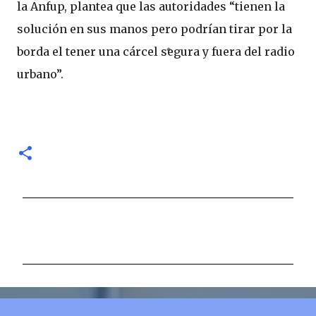
la Anfup, plantea que las autoridades “tienen la
solución en sus manos pero podrían tirar por la
borda el tener una cárcel segura y fuera del radio
urbano”.
C
o
m
e
n