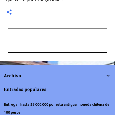
C
o
m
e
n
t
Archivo
a
r
Entradas populares
i
o
Entregan hasta $5.000.000 por esta antigua moneda chilena de
s
100 pesos