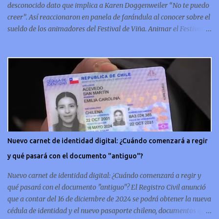
desconocido dato que implica a Karen Doggenweiler “No te puedo
creer”. Así reaccionaron en panela de farándula al conocer sobre el
sueldo de los animadores del Festival de Viña. Animar el Festival
de Viña es tal vez el trabajo más importante al que podría llegar
un animador de televisión en Chile y por eso, la paga -se presume-
debería ser acorde. ¿Cuánto ganará Karen Doggenweiler y su
acompañante? Según se conoce hasta ahora, los animadores del
Festival de Viña del Mar no reciben un sueldo por su rol en el
evento. Al menos no un monto extra al que venían percibirndo por
contrato con su canal empleador. “A la Karen no le pagan, no le
pagan aparte. Hace rato que no pagan”, confirmó la periodista de
espectáculos, Cecilia Gutiérrez, en el programa Hay Que Decirlo
Nuevo carnet de identidad digital: ¿Cuándo comenzará a regir
(Canal 13). “A mí la Tonka (Tomicic) me dijo que a ellos no le
y qué pasará con el documento "antiguo"?
pagaban”, complementó Willy Sabor. Nacho Gutiérrez aportó que,
al menos mientras la organizació...
Nuevo carnet de identidad digital: ¿Cuándo comenzará a regir y
qué pasará con el documento "antiguo"? El Registro Civil anunció
que a contar del 16 de diciembre de 2024 se podrá obtener la nueva
cédula de identidad y el nuevo pasaporte chileno, documentos que