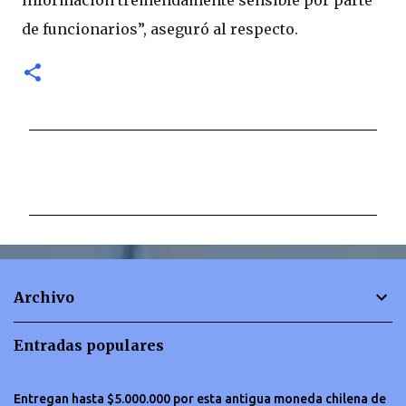
información tremendamente sensible por parte
de funcionarios”, aseguró al respecto.
C
o
m
e
n
t
Archivo
a
r
Entradas populares
i
o
Entregan hasta $5.000.000 por esta antigua moneda chilena de