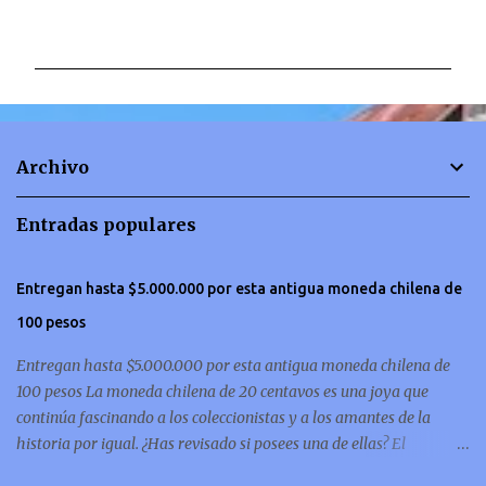
C
o
m
e
n
t
Archivo
a
r
Entradas populares
i
o
Entregan hasta $5.000.000 por esta antigua moneda chilena de
s
100 pesos
Entregan hasta $5.000.000 por esta antigua moneda chilena de
100 pesos La moneda chilena de 20 centavos es una joya que
continúa fascinando a los coleccionistas y a los amantes de la
historia por igual. ¿Has revisado si posees una de ellas? El
coleccionismo no para de crecer y en esta oportunidad nos hemos