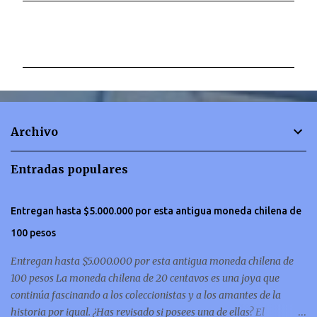
C
o
m
e
n
t
Archivo
a
r
Entradas populares
i
o
Entregan hasta $5.000.000 por esta antigua moneda chilena de
s
100 pesos
Entregan hasta $5.000.000 por esta antigua moneda chilena de
100 pesos La moneda chilena de 20 centavos es una joya que
continúa fascinando a los coleccionistas y a los amantes de la
historia por igual. ¿Has revisado si posees una de ellas? El