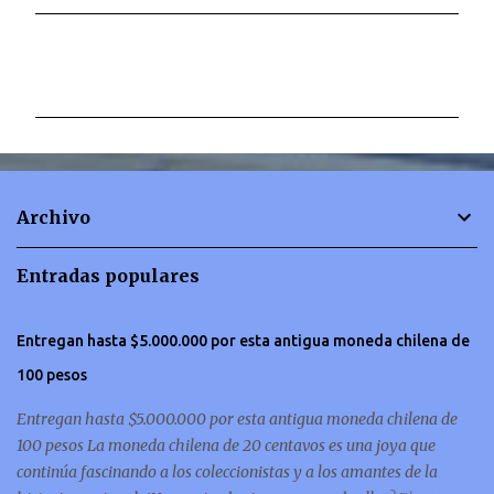
C
o
m
e
n
t
Archivo
a
r
Entradas populares
i
o
Entregan hasta $5.000.000 por esta antigua moneda chilena de
s
100 pesos
Entregan hasta $5.000.000 por esta antigua moneda chilena de
100 pesos La moneda chilena de 20 centavos es una joya que
continúa fascinando a los coleccionistas y a los amantes de la