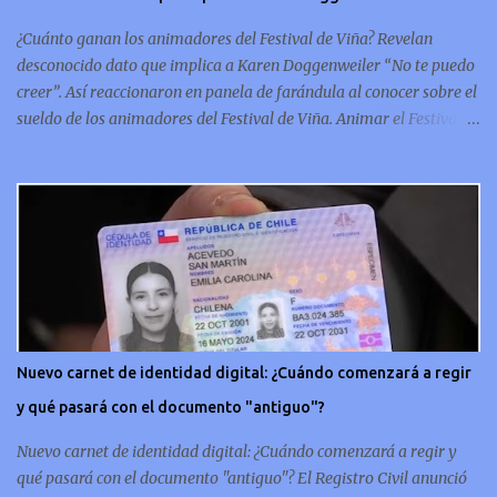
conmemorativa, sí, como lo lees, celebra un capítulo importante en
¿Cuánto ganan los animadores del Festival de Viña? Revelan
la hi...
desconocido dato que implica a Karen Doggenweiler “No te puedo
creer”. Así reaccionaron en panela de farándula al conocer sobre el
sueldo de los animadores del Festival de Viña. Animar el Festival
de Viña es tal vez el trabajo más importante al que podría llegar
un animador de televisión en Chile y por eso, la paga -se presume-
debería ser acorde. ¿Cuánto ganará Karen Doggenweiler y su
acompañante? Según se conoce hasta ahora, los animadores del
Festival de Viña del Mar no reciben un sueldo por su rol en el
evento. Al menos no un monto extra al que venían percibirndo por
contrato con su canal empleador. “A la Karen no le pagan, no le
pagan aparte. Hace rato que no pagan”, confirmó la periodista de
espectáculos, Cecilia Gutiérrez, en el programa Hay Que Decirlo
Nuevo carnet de identidad digital: ¿Cuándo comenzará a regir
(Canal 13). “A mí la Tonka (Tomicic) me dijo que a ellos no le
y qué pasará con el documento "antiguo"?
pagaban”, complementó Willy Sabor. Nacho Gutiérrez aportó que,
al menos mientras la organizació...
Nuevo carnet de identidad digital: ¿Cuándo comenzará a regir y
qué pasará con el documento "antiguo"? El Registro Civil anunció