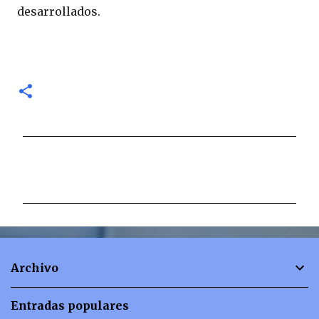
desarrollados.
C
o
m
e
n
t
Archivo
a
r
Entradas populares
i