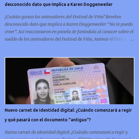
desconocido dato que implica a Karen Doggenweiler
conmemorativo La moneda chilena de 20 centavos es
conmemorativa, sí, como lo lees, celebra un capítulo importante en
¿Cuánto ganan los animadores del Festival de Viña? Revelan
la hi...
desconocido dato que implica a Karen Doggenweiler “No te puedo
creer”. Así reaccionaron en panela de farándula al conocer sobre el
sueldo de los animadores del Festival de Viña. Animar el Festival
de Viña es tal vez el trabajo más importante al que podría llegar
un animador de televisión en Chile y por eso, la paga -se presume-
debería ser acorde. ¿Cuánto ganará Karen Doggenweiler y su
acompañante? Según se conoce hasta ahora, los animadores del
Festival de Viña del Mar no reciben un sueldo por su rol en el
evento. Al menos no un monto extra al que venían percibirndo por
contrato con su canal empleador. “A la Karen no le pagan, no le
pagan aparte. Hace rato que no pagan”, confirmó la periodista de
espectáculos, Cecilia Gutiérrez, en el programa Hay Que Decirlo
Nuevo carnet de identidad digital: ¿Cuándo comenzará a regir
(Canal 13). “A mí la Tonka (Tomicic) me dijo que a ellos no le
y qué pasará con el documento "antiguo"?
pagaban”, complementó Willy Sabor. Nacho Gutiérrez aportó que,
al menos mientras la organizació...
Nuevo carnet de identidad digital: ¿Cuándo comenzará a regir y