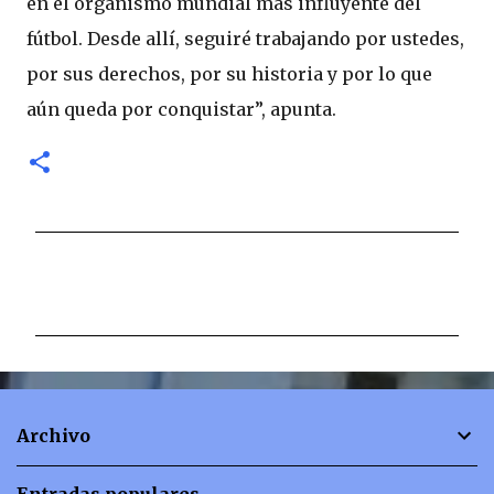
en el organismo mundial más influyente del
fútbol. Desde allí, seguiré trabajando por ustedes,
por sus derechos, por su historia y por lo que
aún queda por conquistar”, apunta.
C
o
m
e
n
t
Archivo
a
r