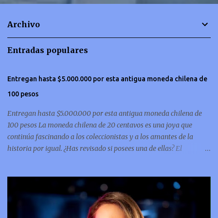
n
t
Archivo
a
r
Entradas populares
i
o
Entregan hasta $5.000.000 por esta antigua moneda chilena de
s
100 pesos
Entregan hasta $5.000.000 por esta antigua moneda chilena de
100 pesos La moneda chilena de 20 centavos es una joya que
continúa fascinando a los coleccionistas y a los amantes de la
historia por igual. ¿Has revisado si posees una de ellas? El
coleccionismo no para de crecer y en esta oportunidad nos hemos
encontrado con una moneda chilena de 20 centavos de 1932 que se
ha convertido en una de las más buscadas por cazadores de
tesoros de todo el mundo. Esta pieza, debido a su rareza y la
demanda en el mercado numismático, ha alcanzado un valor