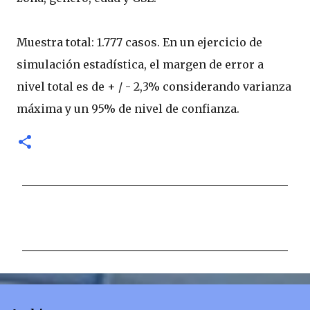
Muestra total: 1.777 casos. En un ejercicio de
simulación estadística, el margen de error a
nivel total es de + / - 2,3% considerando varianza
máxima y un 95% de nivel de confianza.
C
o
m
e
n
t