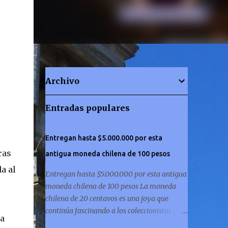
Archivo
Entradas populares
Entregan hasta $5.000.000 por esta
ras
antigua moneda chilena de 100 pesos
a al
Entregan hasta $5.000.000 por esta antigua
moneda chilena de 100 pesos La moneda
chilena de 20 centavos es una joya que
continúa fascinando a los coleccionistas y a
sa
los amantes de la historia por igual. ¿Has