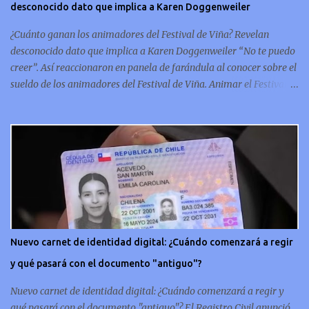
desconocido dato que implica a Karen Doggenweiler
conmemorativo La moneda chilena de 20 centavos es
conmemorativa, sí, como lo lees, celebra un capítulo importante en
¿Cuánto ganan los animadores del Festival de Viña? Revelan
la hi...
desconocido dato que implica a Karen Doggenweiler “No te puedo
creer”. Así reaccionaron en panela de farándula al conocer sobre el
sueldo de los animadores del Festival de Viña. Animar el Festival
de Viña es tal vez el trabajo más importante al que podría llegar
un animador de televisión en Chile y por eso, la paga -se presume-
debería ser acorde. ¿Cuánto ganará Karen Doggenweiler y su
acompañante? Según se conoce hasta ahora, los animadores del
Festival de Viña del Mar no reciben un sueldo por su rol en el
evento. Al menos no un monto extra al que venían percibirndo por
contrato con su canal empleador. “A la Karen no le pagan, no le
pagan aparte. Hace rato que no pagan”, confirmó la periodista de
espectáculos, Cecilia Gutiérrez, en el programa Hay Que Decirlo
Nuevo carnet de identidad digital: ¿Cuándo comenzará a regir
(Canal 13). “A mí la Tonka (Tomicic) me dijo que a ellos no le
y qué pasará con el documento "antiguo"?
pagaban”, complementó Willy Sabor. Nacho Gutiérrez aportó que,
al menos mientras la organizació...
Nuevo carnet de identidad digital: ¿Cuándo comenzará a regir y
qué pasará con el documento "antiguo"? El Registro Civil anunció