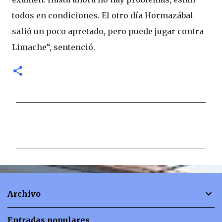
todos en condiciones. El otro día Hormazábal
salió un poco apretado, pero puede jugar contra
Limache“, sentenció.
C
o
m
e
n
t
Archivo
a
r
Entradas populares