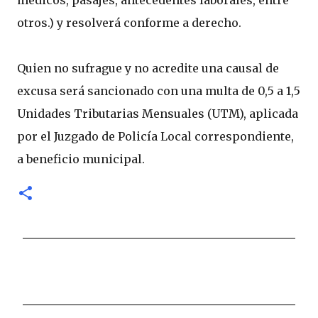
médicos, pasajes, antecedentes laborales, entre
otros.) y resolverá conforme a derecho.
Quien no sufrague y no acredite una causal de
excusa será sancionado con una multa de 0,5 a 1,5
Unidades Tributarias Mensuales (UTM), aplicada
por el Juzgado de Policía Local correspondiente,
a beneficio municipal.
C
o
m