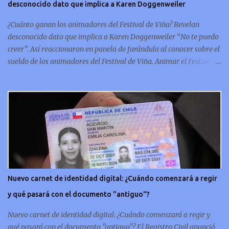
desconocido dato que implica a Karen Doggenweiler
conmemorativo La moneda chilena de 20 centavos es
conmemorativa, sí, como lo lees, celebra un capítulo importante en
¿Cuánto ganan los animadores del Festival de Viña? Revelan
la hi...
desconocido dato que implica a Karen Doggenweiler “No te puedo
creer”. Así reaccionaron en panela de farándula al conocer sobre el
sueldo de los animadores del Festival de Viña. Animar el Festival
de Viña es tal vez el trabajo más importante al que podría llegar
un animador de televisión en Chile y por eso, la paga -se presume-
debería ser acorde. ¿Cuánto ganará Karen Doggenweiler y su
acompañante? Según se conoce hasta ahora, los animadores del
Festival de Viña del Mar no reciben un sueldo por su rol en el
evento. Al menos no un monto extra al que venían percibirndo por
contrato con su canal empleador. “A la Karen no le pagan, no le
pagan aparte. Hace rato que no pagan”, confirmó la periodista de
espectáculos, Cecilia Gutiérrez, en el programa Hay Que Decirlo
Nuevo carnet de identidad digital: ¿Cuándo comenzará a regir
(Canal 13). “A mí la Tonka (Tomicic) me dijo que a ellos no le
y qué pasará con el documento "antiguo"?
pagaban”, complementó Willy Sabor. Nacho Gutiérrez aportó que,
al menos mientras la organizació...
Nuevo carnet de identidad digital: ¿Cuándo comenzará a regir y
qué pasará con el documento "antiguo"? El Registro Civil anunció