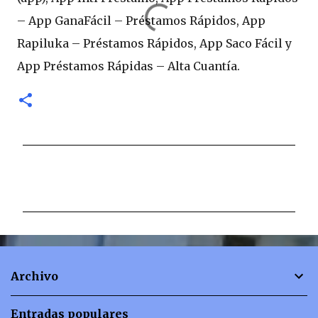
– App GanaFácil – Préstamos Rápidos, App
Rapiluka – Préstamos Rápidos, App Saco Fácil y
App Préstamos Rápidas – Alta Cuantía.
C
o
m
e
n
t
Archivo
a
r
Entradas populares