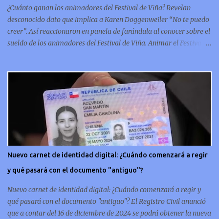
conmemorativa, sí, como lo lees, celebra un capítulo importante en
¿Cuánto ganan los animadores del Festival de Viña? Revelan
la hi...
desconocido dato que implica a Karen Doggenweiler “No te puedo
creer”. Así reaccionaron en panela de farándula al conocer sobre el
sueldo de los animadores del Festival de Viña. Animar el Festival
de Viña es tal vez el trabajo más importante al que podría llegar
un animador de televisión en Chile y por eso, la paga -se presume-
debería ser acorde. ¿Cuánto ganará Karen Doggenweiler y su
acompañante? Según se conoce hasta ahora, los animadores del
Festival de Viña del Mar no reciben un sueldo por su rol en el
evento. Al menos no un monto extra al que venían percibirndo por
contrato con su canal empleador. “A la Karen no le pagan, no le
pagan aparte. Hace rato que no pagan”, confirmó la periodista de
espectáculos, Cecilia Gutiérrez, en el programa Hay Que Decirlo
Nuevo carnet de identidad digital: ¿Cuándo comenzará a regir
(Canal 13). “A mí la Tonka (Tomicic) me dijo que a ellos no le
y qué pasará con el documento "antiguo"?
pagaban”, complementó Willy Sabor. Nacho Gutiérrez aportó que,
al menos mientras la organizació...
Nuevo carnet de identidad digital: ¿Cuándo comenzará a regir y
qué pasará con el documento "antiguo"? El Registro Civil anunció
que a contar del 16 de diciembre de 2024 se podrá obtener la nueva