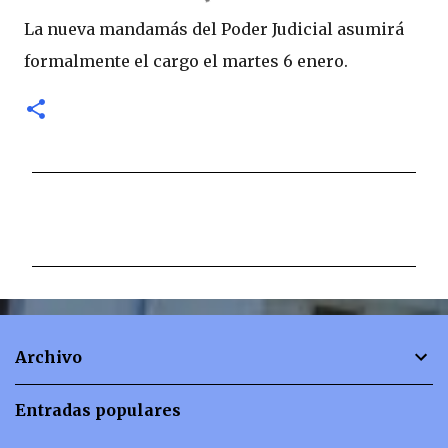
La nueva mandamás del Poder Judicial asumirá
formalmente el cargo el martes 6 enero.
C
o
m
e
n
t
Archivo
a
r
Entradas populares
i