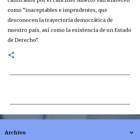
calificados por el canciller Alberto van Klaveren
como “inaceptables e imprudentes, que
desconocen la trayectoria democrática de
nuestro país, así como la existencia de un Estado
de Derecho“.
C
o
m
e
n
t
Archivo
a