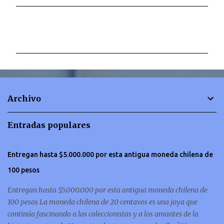
C
o
m
e
n
t
Archivo
a
r
Entradas populares
i
o
Entregan hasta $5.000.000 por esta antigua moneda chilena de
s
100 pesos
Entregan hasta $5.000.000 por esta antigua moneda chilena de
100 pesos La moneda chilena de 20 centavos es una joya que
continúa fascinando a los coleccionistas y a los amantes de la