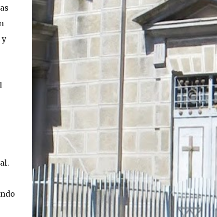
ías
En concreto, las personas podrán acceder a
su carnet y/o pasaporte en una aplicación
n
móvil del Registro Civil, la cual estará
 y
disponible en iOS y Android. El director del
Registro Civil, Omar Morales, detalló que
"quien renueve a partir del 16 de diciembre,
va a poder sacar cédula de identidad digital
l
y pasaporte digital. Van a tener la
funcionalidad en su celular a partir de una
app especial, que va a permitir que a través
de pruebas de vida se asegure que la
persona es quien dice ser". Morales también
detalló, en el matinal "Mucho Gusto" de
Mega, las importantes medidas de
al.
seguridad ...
ando