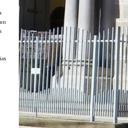
a
 un
n
ias