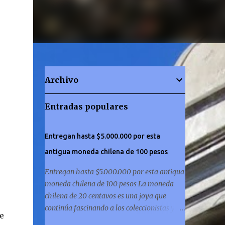
Archivo
Entradas populares
Entregan hasta $5.000.000 por esta
antigua moneda chilena de 100 pesos
Entregan hasta $5.000.000 por esta antigua
moneda chilena de 100 pesos La moneda
chilena de 20 centavos es una joya que
continúa fascinando a los coleccionistas y a
e
los amantes de la historia por igual. ¿Has