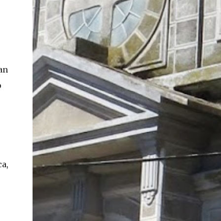
En concreto, las personas podrán acceder a
su carnet y/o pasaporte en una aplicación
móvil del Registro Civil, la cual estará
disponible en iOS y Android. El director del
Registro Civil, Omar Morales, detalló que
an
"quien renueve a partir del 16 de diciembre,
va a poder sacar cédula de identidad digital
o
y pasaporte digital. Van a tener la
funcionalidad en su celular a partir de una
app especial, que va a permitir que a través
de pruebas de vida se asegure que la
persona es quien dice ser". Morales también
detalló, en el matinal "Mucho Gusto" de
ca,
Mega, las importantes medidas de
seguridad ...