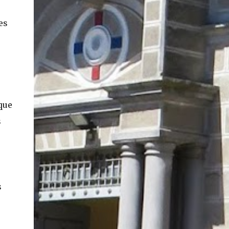
es
que
s
s