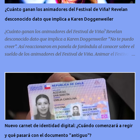
la década del 30 y por lo tanto está hecha de metal pesado, lo que
¿Cuánto ganan los animadores del Festival de Viña? Revelan
le da una solidez que refleja la artesanía de la época. Un símbolo
desconocido dato que implica a Karen Doggenweiler
conmemorativo La moneda chilena de 20 centavos es
conmemorativa, sí, como lo lees, celebra un capítulo importante en
¿Cuánto ganan los animadores del Festival de Viña? Revelan
la hi...
desconocido dato que implica a Karen Doggenweiler “No te puedo
creer”. Así reaccionaron en panela de farándula al conocer sobre el
sueldo de los animadores del Festival de Viña. Animar el Festival
de Viña es tal vez el trabajo más importante al que podría llegar
un animador de televisión en Chile y por eso, la paga -se presume-
debería ser acorde. ¿Cuánto ganará Karen Doggenweiler y su
acompañante? Según se conoce hasta ahora, los animadores del
Festival de Viña del Mar no reciben un sueldo por su rol en el
evento. Al menos no un monto extra al que venían percibirndo por
contrato con su canal empleador. “A la Karen no le pagan, no le
pagan aparte. Hace rato que no pagan”, confirmó la periodista de
espectáculos, Cecilia Gutiérrez, en el programa Hay Que Decirlo
Nuevo carnet de identidad digital: ¿Cuándo comenzará a regir
(Canal 13). “A mí la Tonka (Tomicic) me dijo que a ellos no le
y qué pasará con el documento "antiguo"?
pagaban”, complementó Willy Sabor. Nacho Gutiérrez aportó que,