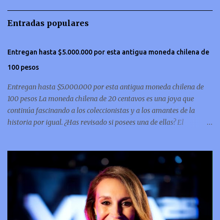
a
r
Entradas populares
i
o
Entregan hasta $5.000.000 por esta antigua moneda chilena de
s
100 pesos
Entregan hasta $5.000.000 por esta antigua moneda chilena de
100 pesos La moneda chilena de 20 centavos es una joya que
continúa fascinando a los coleccionistas y a los amantes de la
historia por igual. ¿Has revisado si posees una de ellas? El
coleccionismo no para de crecer y en esta oportunidad nos hemos
encontrado con una moneda chilena de 20 centavos de 1932 que se
ha convertido en una de las más buscadas por cazadores de
tesoros de todo el mundo. Esta pieza, debido a su rareza y la
demanda en el mercado numismático, ha alcanzado un valor
sorprendente de hasta $5,000,000. Esta moneda es parte del
patrimonio numismático de Chile y destaca por su antigüedad y
su diseño único, para ponerte en contexto, la pieza fue fabricada en