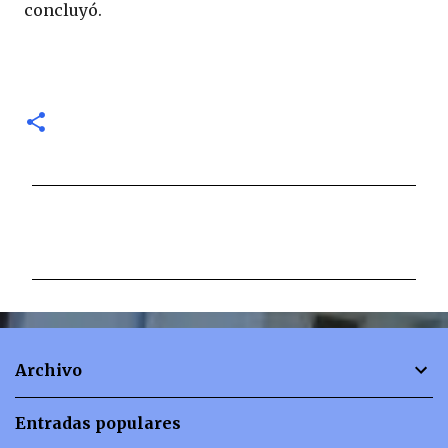
concluyó.
C
o
m
e
n
t
Archivo
a
r
Entradas populares
i