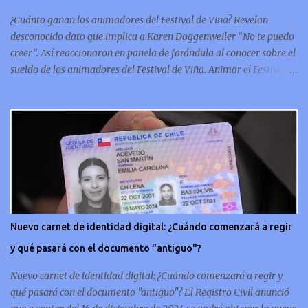
conmemorativa, sí, como lo lees, celebra un capítulo importante en
¿Cuánto ganan los animadores del Festival de Viña? Revelan
la hi...
desconocido dato que implica a Karen Doggenweiler “No te puedo
creer”. Así reaccionaron en panela de farándula al conocer sobre el
sueldo de los animadores del Festival de Viña. Animar el Festival
de Viña es tal vez el trabajo más importante al que podría llegar
un animador de televisión en Chile y por eso, la paga -se presume-
debería ser acorde. ¿Cuánto ganará Karen Doggenweiler y su
acompañante? Según se conoce hasta ahora, los animadores del
Festival de Viña del Mar no reciben un sueldo por su rol en el
evento. Al menos no un monto extra al que venían percibirndo por
contrato con su canal empleador. “A la Karen no le pagan, no le
pagan aparte. Hace rato que no pagan”, confirmó la periodista de
espectáculos, Cecilia Gutiérrez, en el programa Hay Que Decirlo
Nuevo carnet de identidad digital: ¿Cuándo comenzará a regir
(Canal 13). “A mí la Tonka (Tomicic) me dijo que a ellos no le
y qué pasará con el documento "antiguo"?
pagaban”, complementó Willy Sabor. Nacho Gutiérrez aportó que,
al menos mientras la organizació...
Nuevo carnet de identidad digital: ¿Cuándo comenzará a regir y
qué pasará con el documento "antiguo"? El Registro Civil anunció