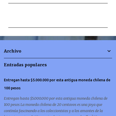
C
o
m
e
n
t
Archivo
a
r
Entradas populares
i
o
Entregan hasta $5.000.000 por esta antigua moneda chilena de
s
100 pesos
Entregan hasta $5.000.000 por esta antigua moneda chilena de
100 pesos La moneda chilena de 20 centavos es una joya que
continúa fascinando a los coleccionistas y a los amantes de la