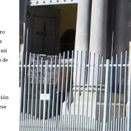
ro
s
 mi
o de
ción
ese