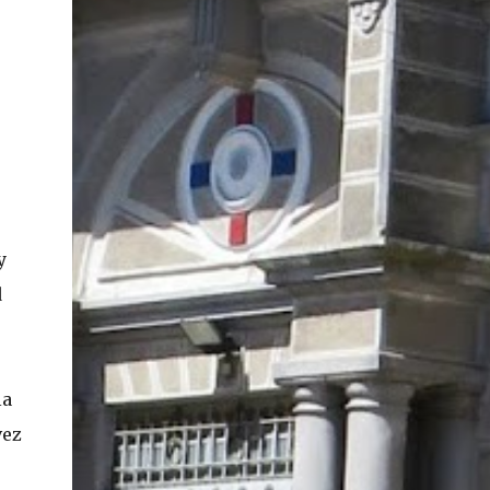
y
d
la
vez