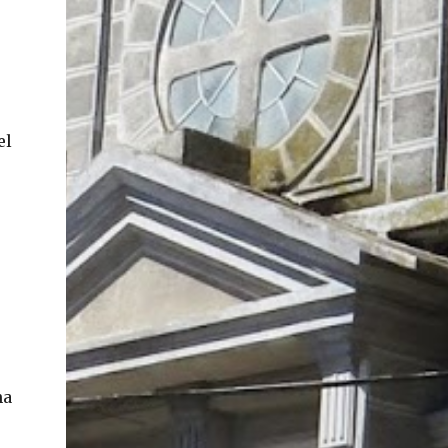
En concreto, las personas podrán acceder a
su carnet y/o pasaporte en una aplicación
móvil del Registro Civil, la cual estará
disponible en iOS y Android. El director del
e
Registro Civil, Omar Morales, detalló que
el
"quien renueve a partir del 16 de diciembre,
va a poder sacar cédula de identidad digital
y pasaporte digital. Van a tener la
funcionalidad en su celular a partir de una
app especial, que va a permitir que a través
de pruebas de vida se asegure que la
persona es quien dice ser". Morales también
detalló, en el matinal "Mucho Gusto" de
Mega, las importantes medidas de
seguridad ...
na