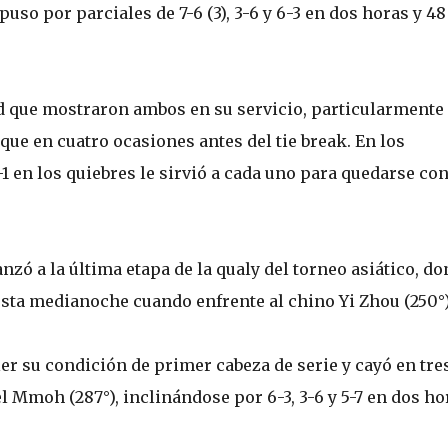
uso por parciales de 7-6 (3), 3-6 y 6-3 en dos horas y 48
ad que mostraron ambos en su servicio, particularmente
que en cuatro ocasiones antes del tie break. En los
-1 en los quiebres le sirvió a cada uno para quedarse con
zó a la última etapa de la qualy del torneo asiático, d
esta medianoche cuando enfrente al chino Yi Zhou (250°)
ler su condición de primer cabeza de serie y cayó en tre
 Mmoh (287°), inclinándose por 6-3, 3-6 y 5-7 en dos ho