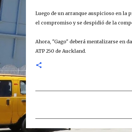
Luego de un arranque auspicioso en la p
el compromiso y se despidió de la compe
Ahora, "Gago" deberá mentalizarse en da
ATP 250 de Auckland.
C
o
m
e