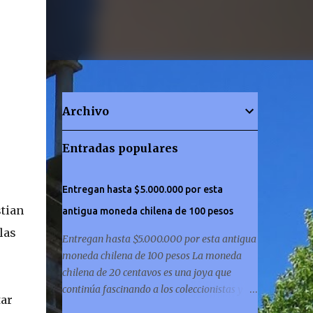
Archivo
Entradas populares
Entregan hasta $5.000.000 por esta
stian
antigua moneda chilena de 100 pesos
las
Entregan hasta $5.000.000 por esta antigua
moneda chilena de 100 pesos La moneda
chilena de 20 centavos es una joya que
continúa fascinando a los coleccionistas y a
tar
los amantes de la historia por igual. ¿Has