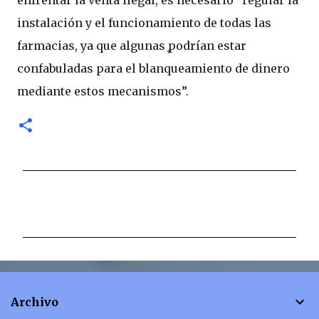
enfrentar la venta ilegal, es necesario “regular la
instalación y el funcionamiento de todas las
farmacias, ya que algunas podrían estar
confabuladas para el blanqueamiento de dinero
mediante estos mecanismos”.
C
o
m
e
n
t
Archivo
a