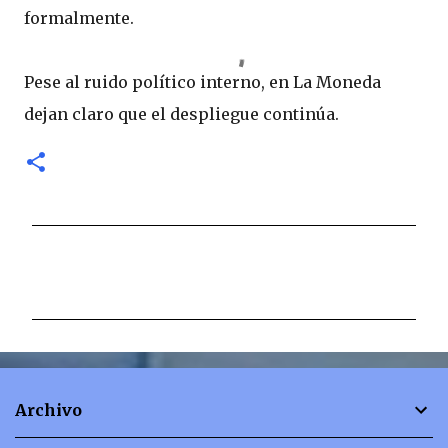
formalmente.
Pese al ruido político interno, en La Moneda
dejan claro que el despliegue continúa.
C
o
m
e
n
t
Archivo
a