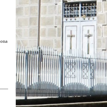
En concreto, las personas podrán acceder a
su carnet y/o pasaporte en una aplicación
móvil del Registro Civil, la cual estará
disponible en iOS y Android. El director del
Registro Civil, Omar Morales, detalló que
"quien renueve a partir del 16 de diciembre,
va a poder sacar cédula de identidad digital
zona
y pasaporte digital. Van a tener la
funcionalidad en su celular a partir de una
app especial, que va a permitir que a través
de pruebas de vida se asegure que la
persona es quien dice ser". Morales también
detalló, en el matinal "Mucho Gusto" de
Mega, las importantes medidas de
seguridad ...