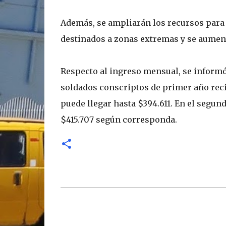
Además, se ampliarán los recursos para 
destinados a zonas extremas y se aument
Respecto al ingreso mensual, se inform
soldados conscriptos de primer año reci
puede llegar hasta $394.611. En el segun
$415.707 según corresponda.
C
o