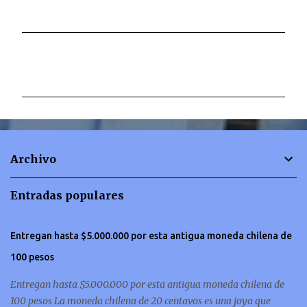
C
o
m
e
n
t
Archivo
a
r
Entradas populares
i
o
Entregan hasta $5.000.000 por esta antigua moneda chilena de
s
100 pesos
Entregan hasta $5.000.000 por esta antigua moneda chilena de
100 pesos La moneda chilena de 20 centavos es una joya que