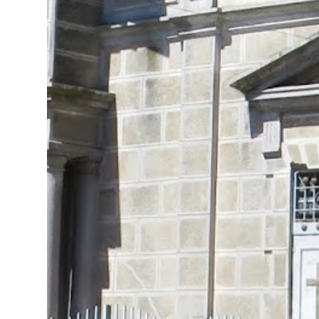
En concreto, las personas podrán acceder a
su carnet y/o pasaporte en una aplicación
móvil del Registro Civil, la cual estará
disponible en iOS y Android. El director del
Registro Civil, Omar Morales, detalló que
"quien renueve a partir del 16 de diciembre,
va a poder sacar cédula de identidad digital
y pasaporte digital. Van a tener la
funcionalidad en su celular a partir de una
app especial, que va a permitir que a través
de pruebas de vida se asegure que la
persona es quien dice ser". Morales también
detalló, en el matinal "Mucho Gusto" de
Mega, las importantes medidas de
seguridad ...