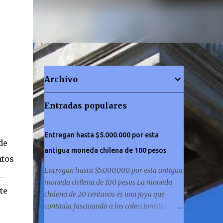
Archivo
Entradas populares
Entregan hasta $5.000.000 por esta
de
antigua moneda chilena de 100 pesos
ntos
Entregan hasta $5.000.000 por esta antigua
a
moneda chilena de 100 pesos La moneda
te
chilena de 20 centavos es una joya que
continúa fascinando a los coleccionistas y a
los amantes de la historia por igual. ¿Has