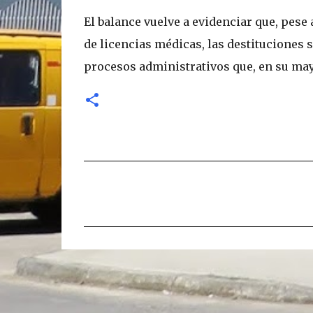
El balance vuelve a evidenciar que, pese
de licencias médicas, las destituciones 
procesos administrativos que, en su ma
C
o
m
e
n
t
a