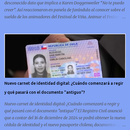
desconocido dato que implica a Karen Doggenweiler “No te puedo
creer”. Así reaccionaron en panela de farándula al conocer sobre el
sueldo de los animadores del Festival de Viña. Animar el Festival
de Viña es tal vez el trabajo más importante al que podría llegar
un animador de televisión en Chile y por eso, la paga -se presume-
debería ser acorde. ¿Cuánto ganará Karen Doggenweiler y su
acompañante? Según se conoce hasta ahora, los animadores del
Festival de Viña del Mar no reciben un sueldo por su rol en el
evento. Al menos no un monto extra al que venían percibirndo por
contrato con su canal empleador. “A la Karen no le pagan, no le
pagan aparte. Hace rato que no pagan”, confirmó la periodista de
espectáculos, Cecilia Gutiérrez, en el programa Hay Que Decirlo
Nuevo carnet de identidad digital: ¿Cuándo comenzará a regir
(Canal 13). “A mí la Tonka (Tomicic) me dijo que a ellos no le
y qué pasará con el documento "antiguo"?
pagaban”, complementó Willy Sabor. Nacho Gutiérrez aportó que,
al menos mientras la organizació...
Nuevo carnet de identidad digital: ¿Cuándo comenzará a regir y
qué pasará con el documento "antiguo"? El Registro Civil anunció
que a contar del 16 de diciembre de 2024 se podrá obtener la nueva
cédula de identidad y el nuevo pasaporte chileno, documentos que