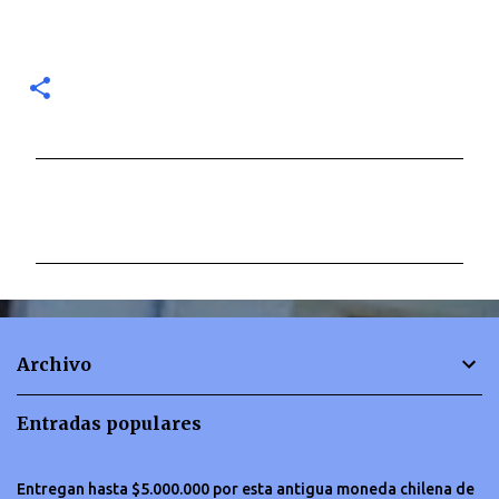
C
o
m
e
n
t
Archivo
a
r
Entradas populares
i
o
Entregan hasta $5.000.000 por esta antigua moneda chilena de