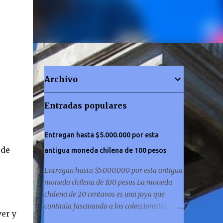
Archivo
Entradas populares
Entregan hasta $5.000.000 por esta
 de
antigua moneda chilena de 100 pesos
Entregan hasta $5.000.000 por esta antigua
moneda chilena de 100 pesos La moneda
chilena de 20 centavos es una joya que
continúa fascinando a los coleccionistas y a
ver y
los amantes de la historia por igual. ¿Has