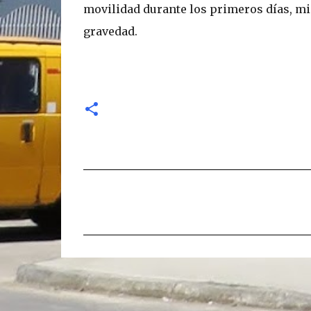
movilidad durante los primeros días, m
gravedad.
C
o
m
e
n
t
a