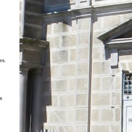
En concreto, las personas podrán acceder a
su carnet y/o pasaporte en una aplicación
móvil del Registro Civil, la cual estará
disponible en iOS y Android. El director del
Registro Civil, Omar Morales, detalló que
"quien renueve a partir del 16 de diciembre,
va a poder sacar cédula de identidad digital
y pasaporte digital. Van a tener la
es.
funcionalidad en su celular a partir de una
app especial, que va a permitir que a través
de pruebas de vida se asegure que la
persona es quien dice ser". Morales también
detalló, en el matinal "Mucho Gusto" de
s
Mega, las importantes medidas de
seguridad ...