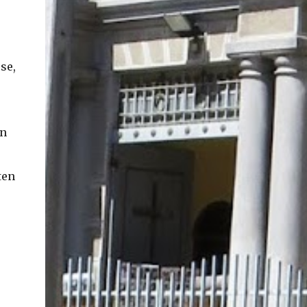
se,
en
ten