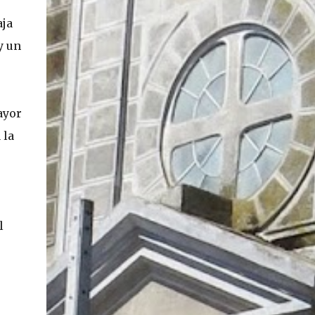
En concreto, las personas podrán acceder a
aja
su carnet y/o pasaporte en una aplicación
y un
móvil del Registro Civil, la cual estará
disponible en iOS y Android. El director del
Registro Civil, Omar Morales, detalló que
"quien renueve a partir del 16 de diciembre,
ayor
va a poder sacar cédula de identidad digital
y pasaporte digital. Van a tener la
 la
funcionalidad en su celular a partir de una
app especial, que va a permitir que a través
de pruebas de vida se asegure que la
persona es quien dice ser". Morales también
detalló, en el matinal "Mucho Gusto" de
l
Mega, las importantes medidas de
seguridad ...