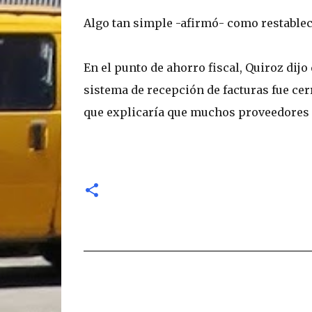
Algo tan simple -afirmó- como restablecer
En el punto de ahorro fiscal, Quiroz dij
sistema de recepción de facturas fue cer
que explicaría que muchos proveedores 
C
o