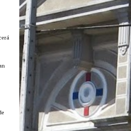
cerá
an
de