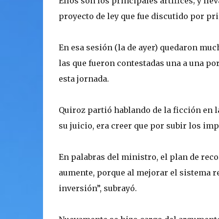
Ellos son los principales artífices; y ll
proyecto de ley que fue discutido por pr
En esa sesión (la de ayer) quedaron muc
las que fueron contestadas una a una por e
esta jornada.
Quiroz partió hablando de la ficción en l
su juicio, era creer que por subir los im
En palabras del ministro, el plan de rec
aumente, porque al mejorar el sistema r
inversión”, subrayó.