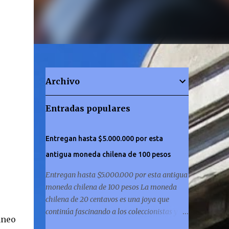
Archivo
Entradas populares
Entregan hasta $5.000.000 por esta
antigua moneda chilena de 100 pesos
Entregan hasta $5.000.000 por esta antigua
moneda chilena de 100 pesos La moneda
chilena de 20 centavos es una joya que
continúa fascinando a los coleccionistas y a
áneo
los amantes de la historia por igual. ¿Has