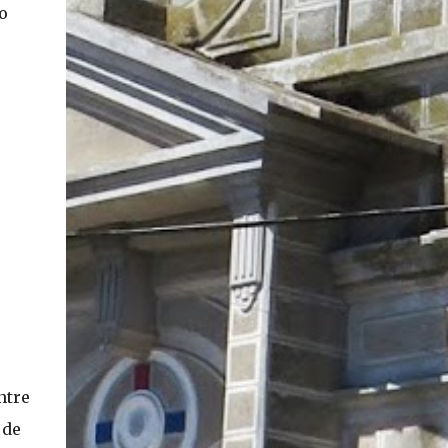
o
En concreto, las personas podrán acceder a
su carnet y/o pasaporte en una aplicación
móvil del Registro Civil, la cual estará
disponible en iOS y Android. El director del
Registro Civil, Omar Morales, detalló que
"quien renueve a partir del 16 de diciembre,
va a poder sacar cédula de identidad digital
y pasaporte digital. Van a tener la
funcionalidad en su celular a partir de una
app especial, que va a permitir que a través
de pruebas de vida se asegure que la
persona es quien dice ser". Morales también
detalló, en el matinal "Mucho Gusto" de
Mega, las importantes medidas de
seguridad ...
ntre
 de