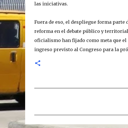
las iniciativas.
Fuera de eso, el despliegue forma parte 
reforma en el debate público y territoria
oficialismo han fijado como meta que el
ingreso previsto al Congreso para la p
C
o
m
e