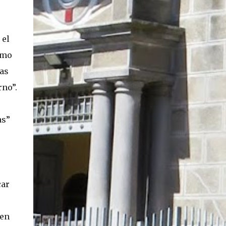
 el
smo
las
rno”.
as”
car
 en