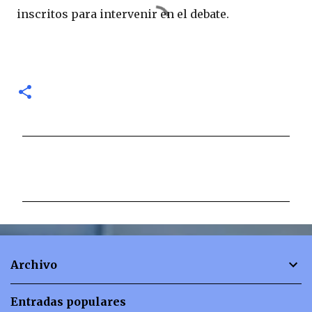
inscritos para intervenir en el debate.
C
o
m
e
n
t
Archivo
a
r
Entradas populares