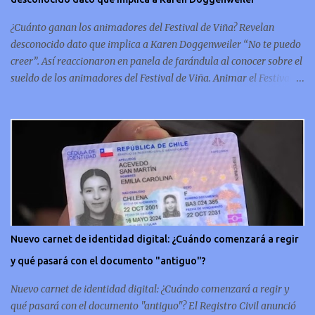
conmemorativo La moneda chilena de 20 centavos es
conmemorativa, sí, como lo lees, celebra un capítulo importante en
¿Cuánto ganan los animadores del Festival de Viña? Revelan
la hi...
desconocido dato que implica a Karen Doggenweiler “No te puedo
creer”. Así reaccionaron en panela de farándula al conocer sobre el
sueldo de los animadores del Festival de Viña. Animar el Festival
de Viña es tal vez el trabajo más importante al que podría llegar
un animador de televisión en Chile y por eso, la paga -se presume-
debería ser acorde. ¿Cuánto ganará Karen Doggenweiler y su
acompañante? Según se conoce hasta ahora, los animadores del
Festival de Viña del Mar no reciben un sueldo por su rol en el
evento. Al menos no un monto extra al que venían percibirndo por
contrato con su canal empleador. “A la Karen no le pagan, no le
pagan aparte. Hace rato que no pagan”, confirmó la periodista de
espectáculos, Cecilia Gutiérrez, en el programa Hay Que Decirlo
Nuevo carnet de identidad digital: ¿Cuándo comenzará a regir
(Canal 13). “A mí la Tonka (Tomicic) me dijo que a ellos no le
y qué pasará con el documento "antiguo"?
pagaban”, complementó Willy Sabor. Nacho Gutiérrez aportó que,
al menos mientras la organizació...
Nuevo carnet de identidad digital: ¿Cuándo comenzará a regir y
qué pasará con el documento "antiguo"? El Registro Civil anunció